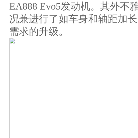
EA888 Evo5发动机。其
况兼进行了如车身和轴距加长
需求的升级。