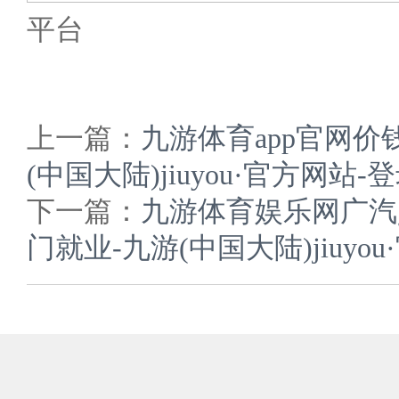
平台
上一篇：
九游体育app官网价钱
(中国大陆)jiuyou·官方网站-
下一篇：
九游体育娱乐网广汽
门就业-九游(中国大陆)jiuyo