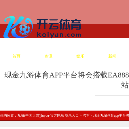
首页
资讯
娱乐
新闻
现金九游体育APP平台将会搭载EA888 
站
你的位置：
九游(中国大陆)jiuyou·官方网站-登录入口
>
汽车
> 现金九游体育app平台将会