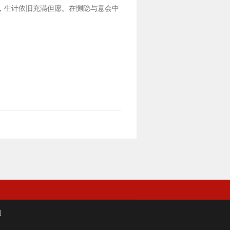
，生计依旧充满但愿。在恻隐与意会中
图