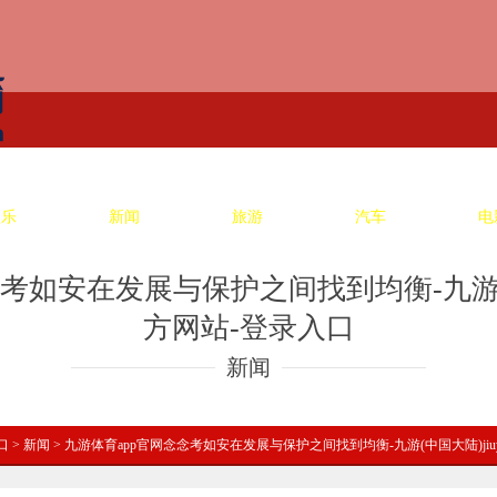
娱乐
新闻
旅游
汽车
电
考如安在发展与保护之间找到均衡-九游(中
方网站-登录入口
新闻
口
>
新闻
> 九游体育app官网念念考如安在发展与保护之间找到均衡-九游(中国大陆)jiu