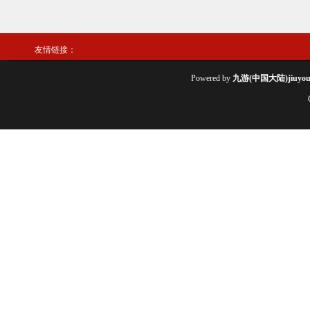
友情链接：
Powered by
九游(中国大陆)jiuy