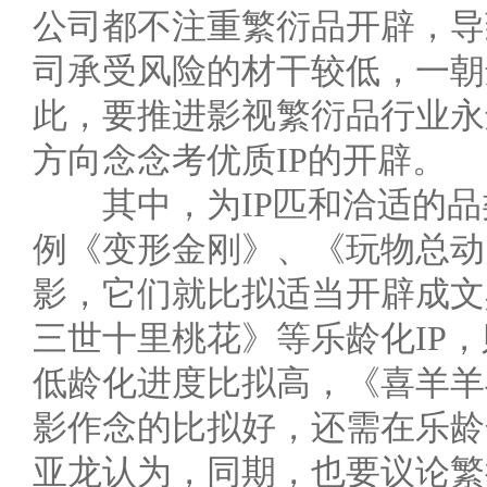
公司都不注重繁衍品开辟，导
司承受风险的材干较低，一朝
此，要推进影视繁衍品行业永
方向念念考优质IP的开辟。
其中，为IP匹和洽适的品类
例《变形金刚》、《玩物总动
影，它们就比拟适当开辟成文
三世十里桃花》等乐龄化IP，
低龄化进度比拟高，《喜羊羊
影作念的比拟好，还需在乐龄
亚龙认为，同期，也要议论繁