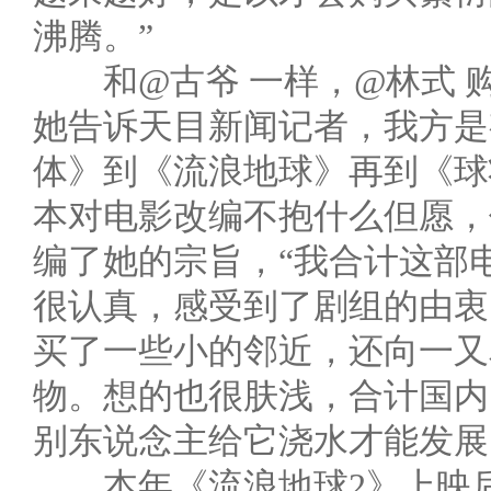
沸腾。”
和@古爷 一样，@林式 
她告诉天目新闻记者，我方是
体》到《流浪地球》再到《球
本对电影改编不抱什么但愿，
编了她的宗旨，“我合计这部
很认真，感受到了剧组的由衷
买了一些小的邻近，还向一又
物。想的也很肤浅，合计国内
别东说念主给它浇水才能发展
本年《流浪地球2》上映后，