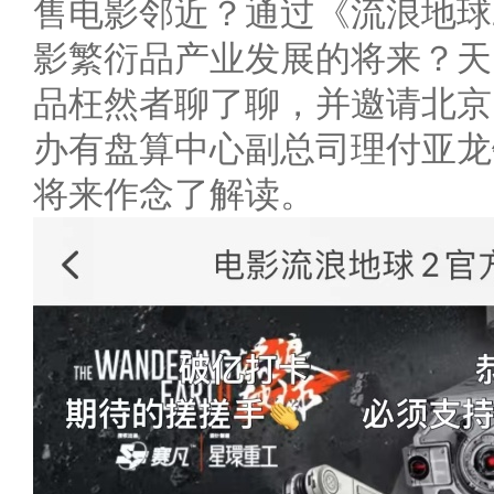
售电影邻近？通过《流浪地球
影繁衍品产业发展的将来？天
品枉然者聊了聊，并邀请北京
办有盘算中心副总司理付亚龙
将来作念了解读。