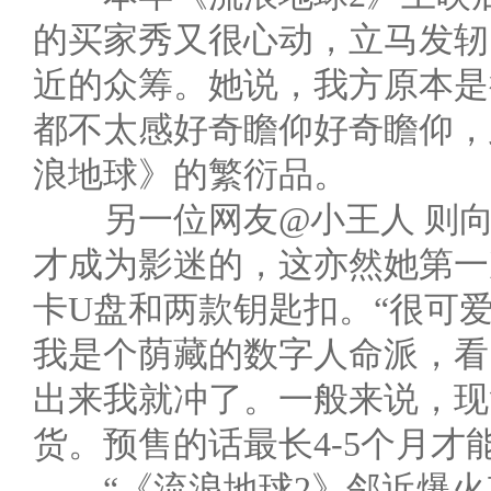
的买家秀又很心动，立马发轫
近的众筹。她说，我方原本是
都不太感好奇瞻仰好奇瞻仰，
浪地球》的繁衍品。
另一位网友@小王人 则向
才成为影迷的，这亦然她第一
卡U盘和两款钥匙扣。“很可爱
我是个荫藏的数字人命派，看
出来我就冲了。一般来说，现
货。预售的话最长4-5个月才
“《流浪地球2》邻近爆火