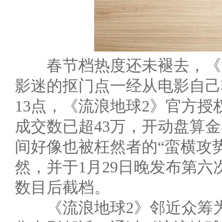
春节档热度还未褪去，《流
影迷的抠门点一经从电影自己
13点，《流浪地球2》官方
成交数已超43万，开动盘算
间好像也被枉然者的“蛮横攻
然，并于1月29日晚发布第
数目后截档。
《流浪地球2》邻近众筹为