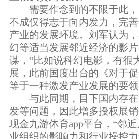
需要作念到的不限于此，永
不成仅得志于向内发力，完善
产业的发展环境。刘军认为，
幻等适当发展邻近经济的影片
谋，“比如说科幻电影，有很
展，此前国度出台的《对于促
等于一种激发产业发展的要领
与此同期，目下国内存在授
发等问题，因此增多授权展销
现金九游体育app平台，“邻
业组织的影响力和行业操控力