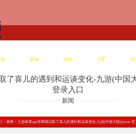
娱乐
新闻
旅游
汽车
电
取了喜儿的遇到和运谈变化-九游(中国大陆)
登录入口
新闻
口
>
新闻
> 九游体育app官网我记取了喜儿的遇到和运谈变化-九游(中国大陆)jiuyou·