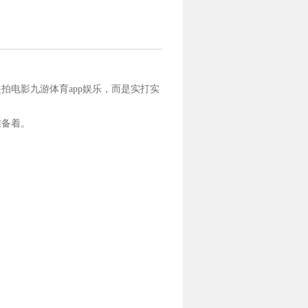
电影九游体育app娱乐，而是实打实
准备着。