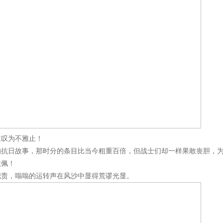
主叹为不雅止！
的抗日故事，那时分的条目比当今粗重百倍，但战士们却一样果敢丧胆，
敬佩！
职责，嗡嗡的运转声在风沙中显得荒谬光显。