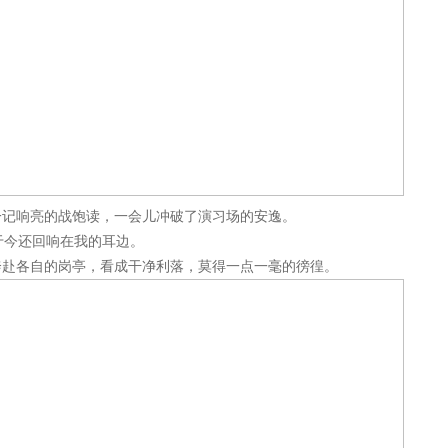
一记响亮的战饱读，一会儿冲破了演习场的安逸。
于今还回响在我的耳边。
奔赴各自的岗亭，看成干净利落，莫得一点一毫的徬徨。