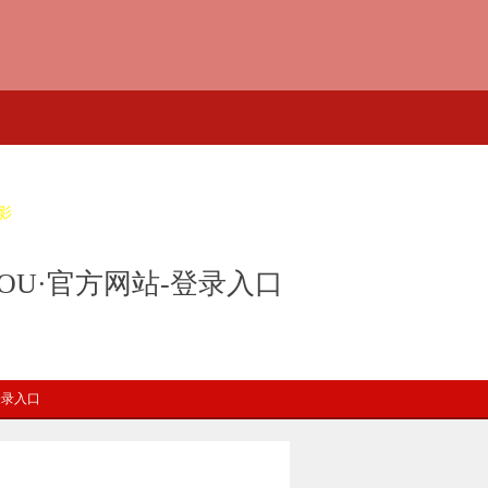
影
OU·官方网站-登录入口
登录入口