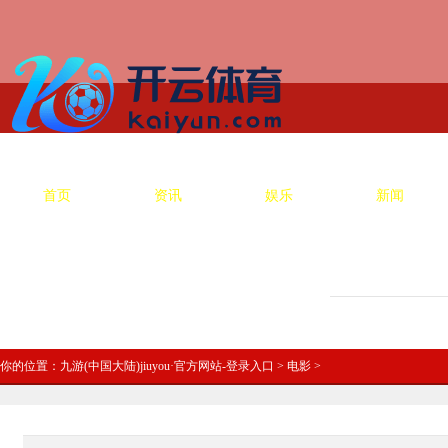
首页
资讯
娱乐
新闻
你的位置：
九游(中国大陆)jiuyou·官方网站-登录入口
>
电影
>