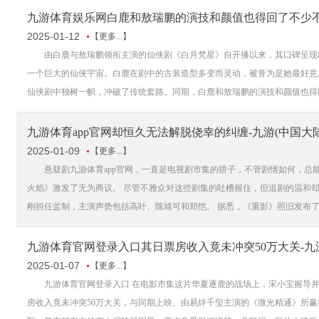
九游体育娱乐网白鹿和敖瑞鹏的演技和颜值也得回了不少不雅众的
2025-01-12
【更多...】
由白鹿与敖瑞鹏领衔主演的仙侠剧《白月梵星》自开播以来，其口碑呈现出
一个巨大的仙侠宇宙。白鹿在剧中的古装造型多变而灵动，被誉为是她最好意
仙侠剧中独树一帜，冲破了传统套路。同期，白鹿和敖瑞鹏的演技和颜值也得回
九游体育app官网却恒久无法解脱侥幸的纠缠-九游(中国大陆)j
2025-01-09
【更多...】
悬疑剧九游体育app官网，一直是电视剧市集的骄子，不管剧情如何，总能
火焰》激发了无为商议。 尽管不雅众对这些剧集的吐槽握住，但追剧的温和却
刚担任监制，主演声势包括高叶、陈靖可和郑恺。 据悉，《重影》照旧发布了预
九游体育官网登录入口其日票房收入竟未冲突50万大关-九游(中
2025-01-07
【更多...】
九游体育官网登录入口 在电影市集这片华夏逐鹿的战场上，宋小宝握导并
房收入竟未冲突50万大关，与同期上映、由易烊千玺主演的《微光精通》所