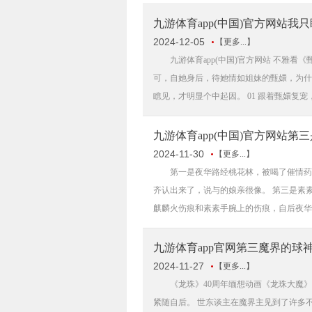
九游体育app(中国)官方网站我只
2024-12-05
【更多...】
九游体育app(中国)官方网站 不雅看
可，自她身后，待她情如姐妹的甄嬛，为什
瞧见，才明显个中起因。 01 跟着甄嬛复
九游体育app(中国)官方网站第三
2024-11-30
【更多...】
第一是夜华路经桃花林，被喝了催情药的
齐认出来了，说与的娘亲很像。 第三是素素
麒麟火伤痕和素素手腕上的伤痕，自后夜华说
九游体育app官网第三魔界的球神拿
2024-11-27
【更多...】
《龙珠》40周年缅想动画《龙珠大魔》正
紧随自后。 世东谈主在魔界主见到了许多