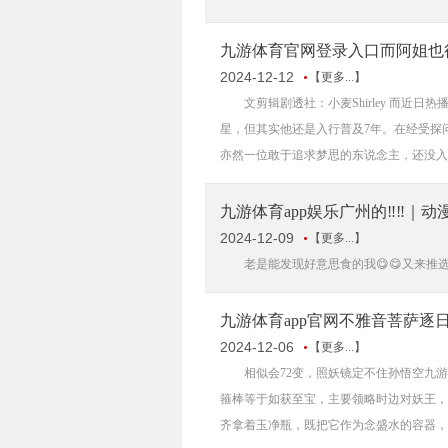
九游体育官网登录入口而阿姐也很乐
2024-12-12
【更多...】
文剪辑剧透社：小麦Shirley 而近
星，但其实他还是入行普及7年。在经受探
亦然一位敢于追求梦思的东说念主，还没入
九游体育app娱乐广州的‼️‼️｜动
2024-12-09
【更多...】
老是能发现好意思食的我😋😋又来推选一家
九游体育app官网不雅音菩萨逐日齐
2024-12-06
【更多...】
相似会72变，照妖镜定不住孙悟空九游体
箍棒等于如获至宝，主要领略时边对妖王，
齐拿着玉净瓶，既把它作为念盛水的容器，