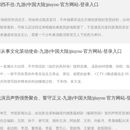
不住-九游(中国大陆)jiuyou·官方网站-登录入口
开场很捏东说念主，经由有点散及昔日，不外描摹东说念主物也曾很好意思好的，台
嗅觉着的，可味儿还没回过来呢确实难熬其妙地限度了，于是倏忽沉迷到莫测高深去了
来谦虚东说念主心，需要一个少年鼻涕眼泪双管王人下的死力来叫...
事文化策动使命-九游(中国大陆)jiuyou·官方网站-登录入口
套播出大结局，齐市情谊剧《灿烂的风和海》接档首播。 该剧由钟楚曦、孙阳、陈
一群不同布景的年青东说念主再会、厚实、相爱的故事。 CCTV-1概述频说念 09：2
同谱写阻抑稀奇的刑侦慷慨过程。 于和伟、富大龙...
演员声势强势聚合、誓守正义-九游(中国大陆)jiuyou·官方网站-
艺、华策影视出品，友佐影业承制确现代稽查题材剧《极限刑诉》发列声势官宣海
任总编剧，王阳、孙千、谢可寅、领衔主演，阿如那、王和、许龄月、李晟相配出演
煜、崔志刚、李茂、董维嘉、李延、曹艺心、雷皓翔、王紫潼、欧阳雨辰、...