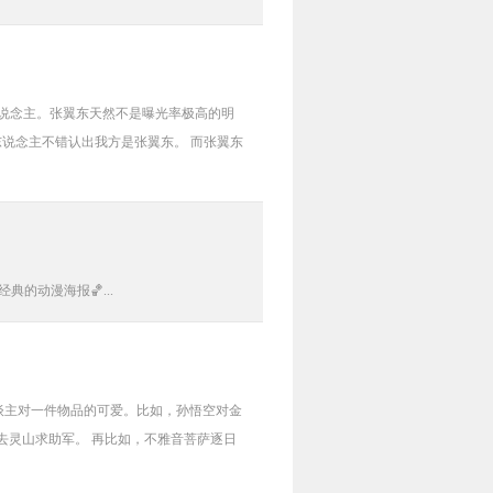
东说念主。张翼东天然不是曝光率极高的明
说念主不错认出我方是张翼东。 而张翼东
的动漫海报🏀...
谈主对一件物品的可爱。比如，孙悟空对金
去灵山求助军。 再比如，不雅音菩萨逐日