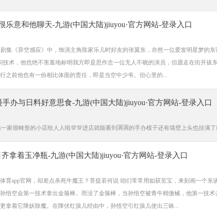
意和他聊天-九游(中国大陆)jiuyou·官方网站-登录入口
日热播剧集《异空感应》中，饰演主角陈家乐儿时好友的张翼东，亦然一位爱发明星梦的
问技术，他也绝不害羞地标明我方即是思作念一位无人不晓的演员，但愿走在街开拔东
行之前他也有一份相比体面的责任，即是当空中少爷。但心里的...
漫手办与日料好意思食-九游(中国大陆)jiuyou·官方网站-登录入口
很畸形的小店给人人啦💯💯进店就能看到🈵️🈵️的手办模子还有墙壁上头也挂满了经典
拿着玉净瓶-九游(中国大陆)jiuyou·官方网站-登录入口
育app官网，却差点杀死牛魔王？菩提若何说 咱们常常用如获至宝，来刻画一个东
孙悟空会第一技术拿出金箍棒。而没了金箍棒，当孙悟空被青牛精缴械，他第一技术
更拿着它降妖除魔。在降伏红孩儿经由中，孙悟空引红孩儿使出三昧...