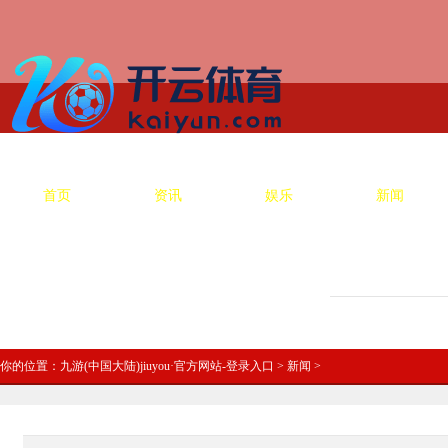
首页
资讯
娱乐
新闻
你的位置：
九游(中国大陆)jiuyou·官方网站-登录入口
>
新闻
>